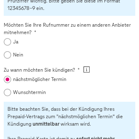
Prüfziffer wichtig. Bitte geben Sie diese im Format
12345678-9 ein.
Möchten Sie Ihre Rufnummer zu einem anderen Anbieter
Pflichtfeld
mitnehmen?
*
Ja
Nein
Pflichtfeld
Zu wann möchten Sie kündigen?
*
nächstmöglicher Termin
Wunschtermin
Bitte beachten Sie, dass bei der Kündigung Ihres
Prepaid-Vertrags zum "nächstmöglichen Termin“ die
Kündigung
unmittelbar
wirksam wird.
Ihre Prepaid-Karte ist damit zu
sofort nicht mehr