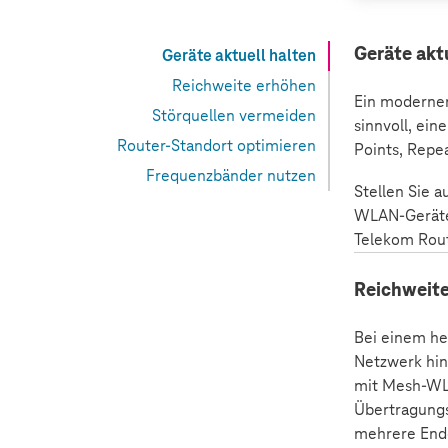
Geräte akt
Geräte aktuell halten
Reichweite erhöhen
Ein moderner
Störquellen vermeiden
sinnvoll, ein
Router-Standort optimieren
Points, Repe
Frequenzbänder nutzen
Stellen Sie 
WLAN-Geräte 
Telekom Rout
Reichweit
Bei einem he
Netzwerk hin
mit Mesh-WLA
Übertragungs
mehrere Endg