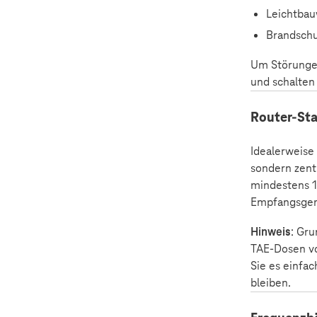
Leichtbau
Brandschu
Um Störungen
und schalten
Router-Sta
Idealerweise
sondern zentr
mindestens 1
Empfangsger
Hinweis
: Gru
TAE-Dosen vo
Sie es einfa
bleiben.