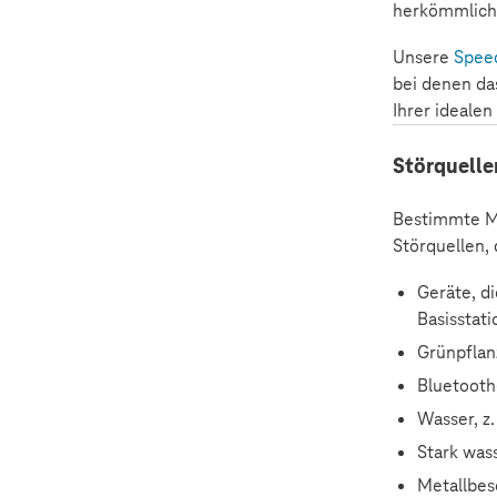
herkömmliche
Unsere
Spee
bei denen da
Ihrer idealen
Störquelle
Bestimmte Ma
Störquellen,
Geräte, d
Basisstat
Grünpflan
Bluetooth
Wasser, z
Stark wass
Metallbes