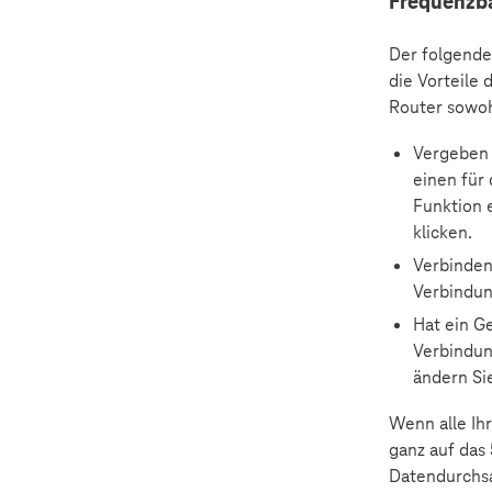
Frequenzb
Der folgende
die Vorteile
Router sowoh
Vergeben 
einen für
Funktion e
klicken.
Verbinden
Verbindung
Hat ein G
Verbindun
ändern Sie
Wenn alle Ih
ganz auf das
Datendurchsa