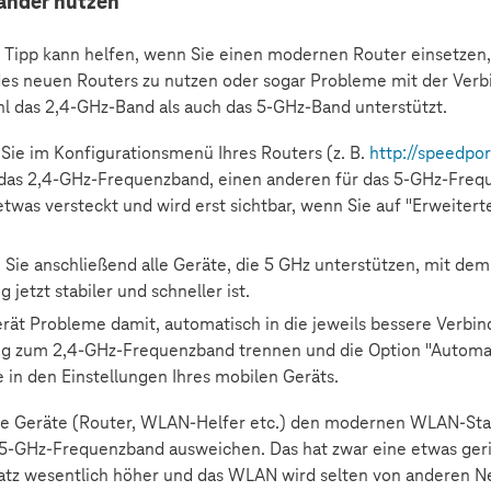
änder nutzen
 Tipp kann helfen, wenn Sie einen modernen Router einsetzen, I
 des neuen Routers zu nutzen oder sogar Probleme mit der Verbi
l das 2,4-GHz-Band als auch das 5-GHz-Band unterstützt.
Sie im Konfigurationsmenü Ihres Routers (z. B.
http://speedpor
 das 2,4-GHz-Frequenzband, einen anderen für das 5-GHz-Frequ
twas versteckt und wird erst sichtbar, wenn Sie auf "Erweitert
 Sie anschließend alle Geräte, die 5 GHz unterstützen, mit d
 jetzt stabiler und schneller ist.
erät Probleme damit, automatisch in die jeweils bessere Verbi
g zum 2,4-GHz-Frequenzband trennen und die Option "Automati
 in den Einstellungen Ihres mobilen Geräts.
re Geräte (Router, WLAN-Helfer etc.) den modernen WLAN-Stan
 5-GHz-Frequenzband ausweichen. Das hat zwar eine etwas gerin
tz wesentlich höher und das WLAN wird selten von anderen Net