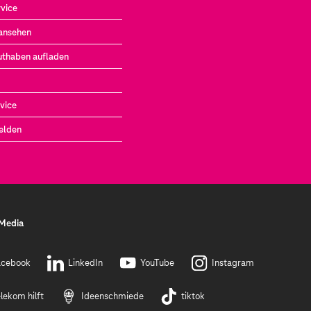
vice
ansehen
uthaben aufladen
vice
elden
 Media
acebook
LinkedIn
YouTube
Instagram
lekom hilft
Ideenschmiede
tiktok