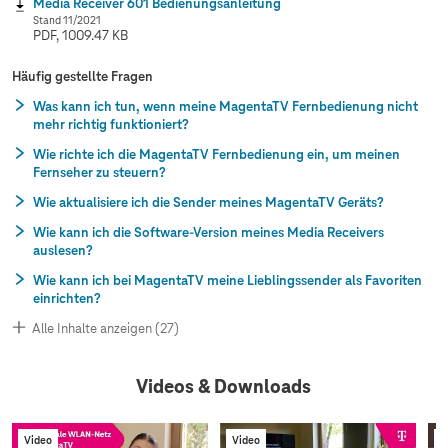
Media Receiver 601 Bedienungsanleitung
Stand 11/2021
PDF, 1009.47 KB
Häufig gestellte Fragen
Was kann ich tun, wenn meine MagentaTV Fernbedienung nicht
mehr richtig funktioniert?
Wie richte ich die MagentaTV Fernbedienung ein, um meinen
Fernseher zu steuern?
Wie aktualisiere ich die Sender meines MagentaTV Geräts?
Wie kann ich die Software-Version meines Media Receivers
auslesen?
Wie kann ich bei MagentaTV meine Lieblingssender als Favoriten
einrichten?
Alle Inhalte anzeigen (27)
Videos & Downloads
Video
Video
V