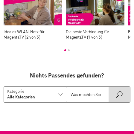
Ideales WLAN-Netz für
Die beste Verbindung für
Ein
MagentaTV (2 von 3)
MagentaTV (1 von 3)
Mag
Nichts Passendes gefunden?
Kategorie