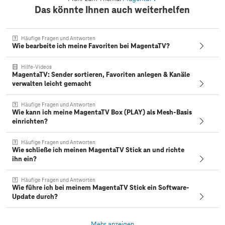
Das könnte Ihnen auch weiterhelfen
Häufige Fragen und Antworten
Wie bearbeite ich meine Favoriten bei MagentaTV?
Hilfe-Videos
MagentaTV: Sender sortieren, Favoriten anlegen & Kanäle
verwalten leicht gemacht
Häufige Fragen und Antworten
Wie kann ich meine MagentaTV Box (PLAY) als Mesh-Basis
einrichten?
Häufige Fragen und Antworten
Wie schließe ich meinen MagentaTV Stick an und richte
ihn ein?
Häufige Fragen und Antworten
Wie führe ich bei meinem MagentaTV Stick ein Software-
Update durch?
Mehr anzeigen