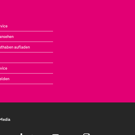
vice
ansehen
uthaben aufladen
vice
elden
 Media