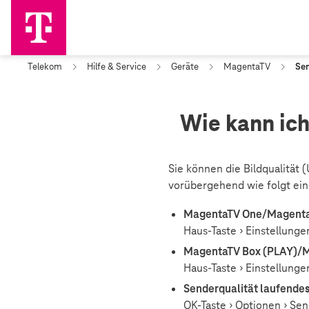
Telekom
Hilfe & Service
Geräte
MagentaTV
Sen
Wie kann ic
Sie können die Bildqualität
vorübergehend wie folgt ein
MagentaTV One/MagentaTV
Haus-Taste › Einstellung
MagentaTV Box (PLAY)/M
Haus-Taste › Einstellunge
Senderqualität laufend
OK-Taste › Optionen › Sen