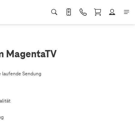
em MagentaTV
ne laufende Sendung
lität
ng