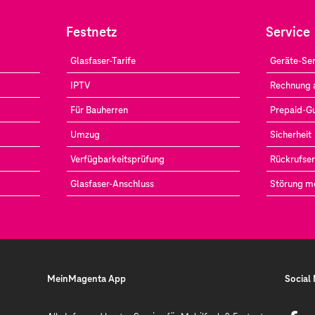
Festnetz
Service
Glasfaser-Tarife
Geräte-Ser
IPTV
Rechnung 
Für Bauherren
Prepaid-G
Umzug
Sicherheit
Verfügbarkeitsprüfung
Rückrufser
Glasfaser-Anschluss
Störung m
MeinMagenta App
Social