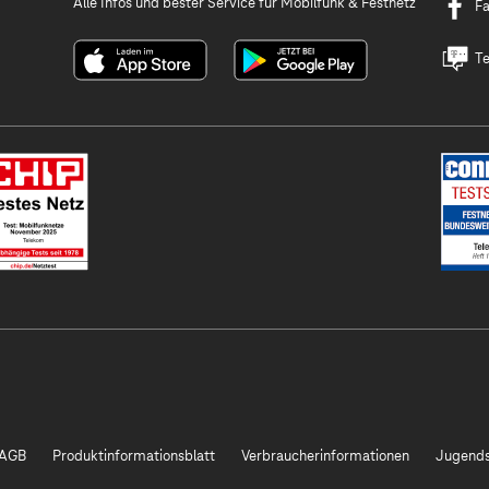
Alle Infos und bester Service für Mobilfunk & Festnetz
F
Te
AGB
Produktinformationsblatt
Verbraucherinformationen
Jugends