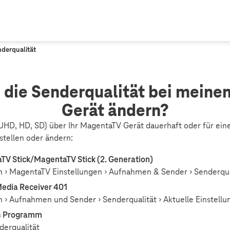
derqualität
h die Senderqualität bei mein
Gerät ändern?
 (UHD, HD, SD) über Ihr MagentaTV Gerät dauerhaft oder für ei
stellen oder ändern:
 Stick/MagentaTV Stick (2. Generation)
en › MagentaTV Einstellungen › Aufnahmen & Sender › Senderqua
edia Receiver 401
n › Aufnahmen und Sender › Senderqualität › Aktuelle Einstellu
es Programm
derqualität