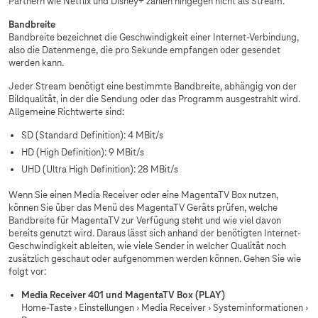
Partnern wie Netflix und Disney+ zählen hingegen nicht als Stream.
Bandbreite
Bandbreite bezeichnet die Geschwindigkeit einer Internet-Verbindung,
also die Datenmenge, die pro Sekunde empfangen oder gesendet
werden kann.
Jeder Stream benötigt eine bestimmte Bandbreite, abhängig von der
Bildqualität, in der die Sendung oder das Programm ausgestrahlt wird.
Allgemeine Richtwerte sind:
SD (Standard Definition): 4 MBit/s
HD (High Definition): 9 MBit/s
UHD (Ultra High Definition): 28 MBit/s
Wenn Sie einen Media Receiver oder eine MagentaTV Box nutzen,
können Sie über das Menü des MagentaTV Geräts prüfen, welche
Bandbreite für MagentaTV zur Verfügung steht und wie viel davon
bereits genutzt wird. Daraus lässt sich anhand der benötigten Internet-
Geschwindigkeit ableiten, wie viele Sender in welcher Qualität noch
zusätzlich geschaut oder aufgenommen werden können. Gehen Sie wie
folgt vor:
Media Receiver 401 und MagentaTV Box (PLAY)
Home-Taste
Einstellungen
Media Receiver
Systeminformationen
›
›
›
›