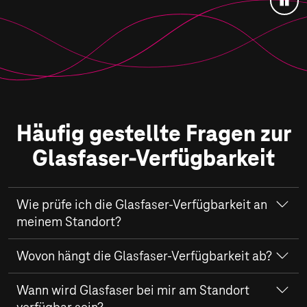
Anim
anha
Häufig gestellte Fragen zur
Glasfaser-Verfügbarkeit
Wie prüfe ich die Glasfaser-Verfügbarkeit an
meinem Standort?
Sie können jederzeit selbst prüfen, ob Glasfaser an Ihrer
Wovon hängt die Glasfaser-Verfügbarkeit ab?
Adresse bereits verfügbar ist. Gehen Sie dazu wie folgt
vor:
Ob ein
Wann wird Glasfaser bei mir am Standort
Glasfaser-Anschluss
für Ihr Zuhause verfügbar
ist, hängt vom jeweiligen Ausbaufortschritt in Ihrer