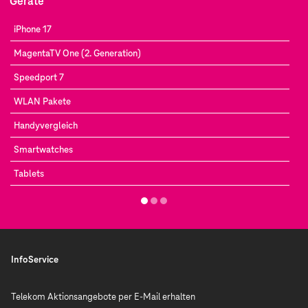
Geräte
zukunftssichere Lösung für schnelles Internet.
automatische Benachrichtigung und laufen Gefahr, den
Start des
Glasfaser-Ausbaus
bei Ihnen zu verpassen.
iPhone 17
MagentaTV One (2. Generation)
Speedport 7
WLAN Pakete
Handyvergleich
Smartwatches
Tablets
InfoService
Telekom Aktionsangebote per E-Mail erhalten