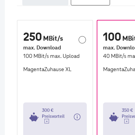
250
100
MBit/s
MBi
max. Download
max. Downl
100
MBit/s
max. Upload
40
MBit/s
ma
MagentaZuhause XL
MagentaZuha
300 €
350 €
Preisvorteil
Preisv