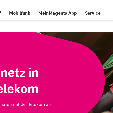
V
Mobilfunk
MeinMagenta App
Service
netz in
Telekom
Monaten mit der Telekom als