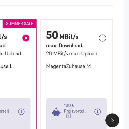
SUMMER SALE
50
1
t/s
MBit/s
oad
max. Download
ma
x. Upload
20
MBit/s
max. Upload
2,
use L
MagentaZuhause M
Ma
100 €
orteil
Preisvorteil