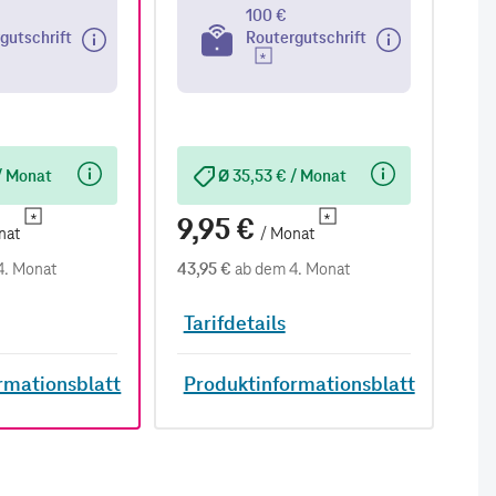
100 €
gutschrift
Routergutschrift
/ Monat
Ø 35,53 € / Monat
9,95 €
9
nat
/ Monat
4. Monat
43,95 €
ab dem 4. Monat
38,
Tarifdetails
Ta
rmationsblatt
Produktinformationsblatt
P