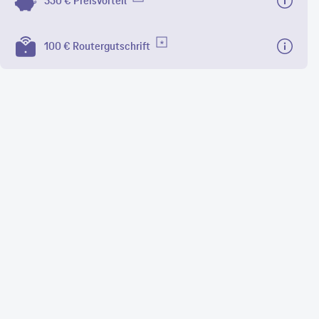
350 € Preisvorteil
100 € Routergutschrift
6
MBit/s
x. Download
4
MBit/s
max. Upload
gentaZuhause S
100 €
Routergutschrift