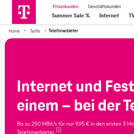
Summer Sale %
Internet
T
·
·
Home
Tarife
Telefonanbieter
Internet und Fest
einem – bei der 
Bis zu 250 MBit/s für nur 9,95 € in den ersten 3 
Telefonanbieter.