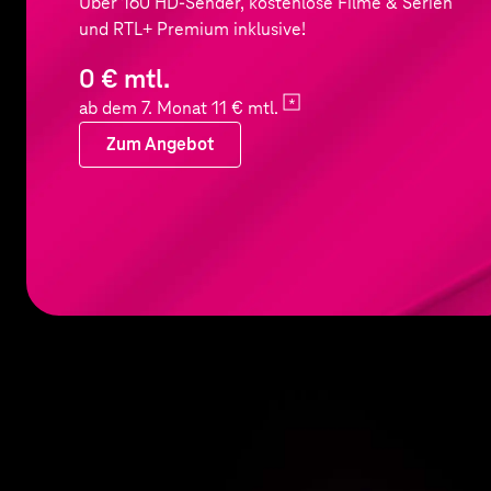
Über 160 HD-Sender, kostenlose Filme & Serien
und RTL+ Premium inklusive!
0 € mtl.
ab dem 7. Monat 11 €
mtl.
Zum Angebot
Zum Angebot