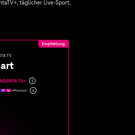
taTV+, täglicher Live-Sport,
Empfehlung
TA TV
art
nde
ungen
Premium
ten