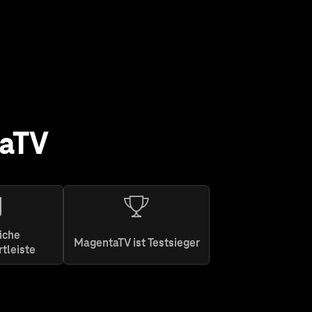
taTV
iche
MagentaTV ist Testsieger
rtleiste