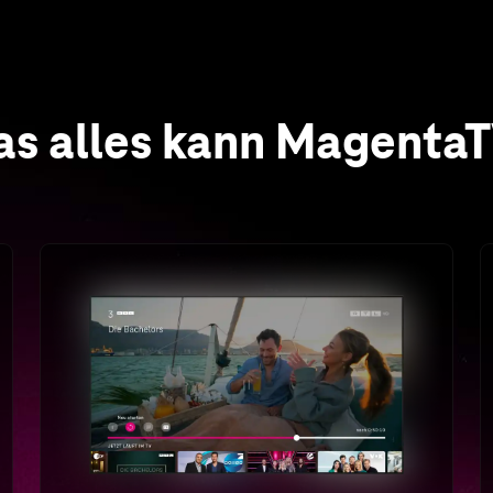
Funktionen
Zeitversetztes Fernsehen
Sie bestimmen, wann es losgehen soll: Laufende
Sendungen neu starten, Einzel- oder
Serienaufnahmen in der Cloud oder bei
ausgewählten Sendern bis zu 7 Tage im TV-
Programm zurückspringen und Sendungen zum