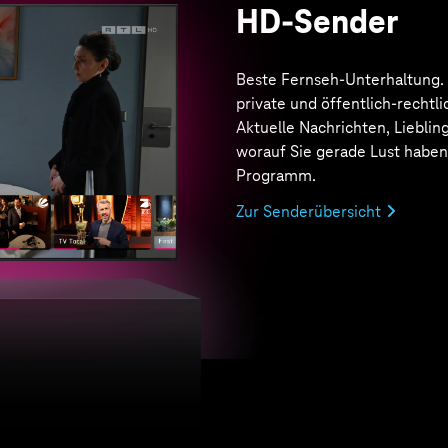
MagentaTV+
Von Action bis Drama. Von Ori
Exclusives
bis zu internati
Top-Serien & Filmen, dem Be
ARD & ZDF sowie Live-Sport, 
Highlights. Alles inklusive. Bei
MagentaTV ist das + immer da
Zu MagentaTV+
as alles kann Magenta