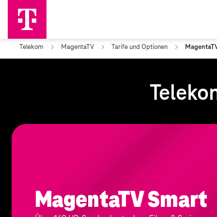
Telekom
MagentaTV
Tarife und Optionen
MagentaTV 
Telekom
MagentaTV Smart