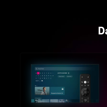
Funktionen
Übergreifende Suche
Bequem Lieblingsfilm oder -serie über die
Suchfunktion finden - egal ob Fernseh- oder
Streaming/ Partner-Inhalt. Mit MagentaTV One,
MagentaTV Stick sowie der MagentaTV App auf iOS
und Android.