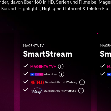
nder, davon über 160 in HD, Serien und Filme bei Magen
Konzert-Highlights, Highspeed Internet & Telefon Flat
MAGENTA TV
MAGEN
SmartStream
Sm
Folgende
Folge
Leistungen
Leist
Premium
sind
sind
Standard-Abo mit Werbung
enthalten
enthal
Standard-Abo mit Werbung