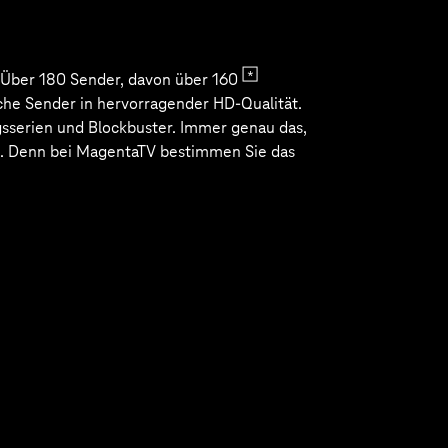
ginal &
onalen
sten von
Konzert-
bei.
TV