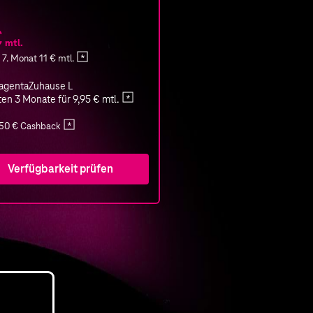
€
mtl.
7. Monat 11 € mtl.
MagentaZuhause L
ten 3 Monate für 9,95 € mtl.
250 € Cashback
Verfügbarkeit prüfen