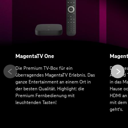
MagentaTV One
Magent
Die Premium TV-Box für ein
Der Stre
überragendes MagentaTV Erlebnis. Das
Android 
ganze Entertainment an einem Ort in
in das M
der besten Qualität. Highlight: die
Hause od
Premium Fernbedienung mit
HDMI an 
leuchtenden Tasten!
mit dem 
geht's.