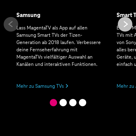
Samsung
Smart T
Lass MagentaTV als App auf allen
Erlebe M
Samsung Smart TVs der Tizen-
TVs mit A
Generation ab 2018 laufen. Verbessere
von Sony,
deine Fernseh­erfahrung mit
alles ber
MagentaTVs vielfältiger Auswahl an
Geräte, 
Kanälen und interaktiven Funktionen.
einfach 
Mehr zu Samsung TVs
Mehr zu 