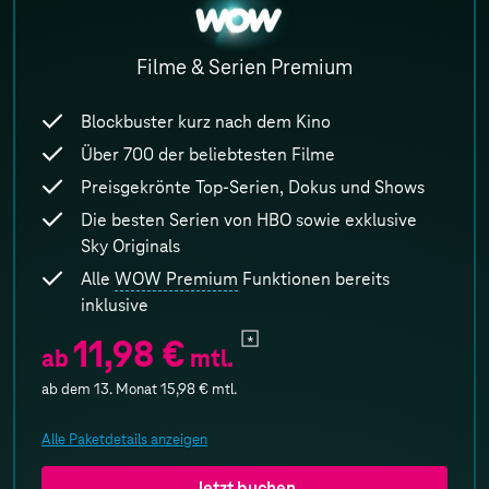
WOW
Filme & Serien Premium
Blockbuster kurz nach dem Kino
Über 700 der beliebtesten Filme
Preisgekrönte Top-Serien, Dokus und Shows
Die besten Serien von HBO sowie exklusive
Sky Originals
Alle
WOW Premium
Funktionen bereits
inklusive
11,98 €
ab
mtl.
ab dem 13. Monat
15,98 €
mtl.
Alle Paketdetails anzeigen
Jetzt buchen