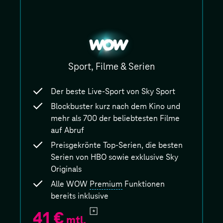
WOW
Sport, Filme & Serien
Der beste Live-Sport von Sky Sport
Block­buster kurz nach dem Kino und
mehr als 700 der belieb­testen Filme
auf Abruf
Preis­gekrönte Top-Serien, die besten
Serien von HBO sowie exklusive Sky
Originals
Alle WOW
Premium
Funktionen
bereits inklusive
41 €
mtl.