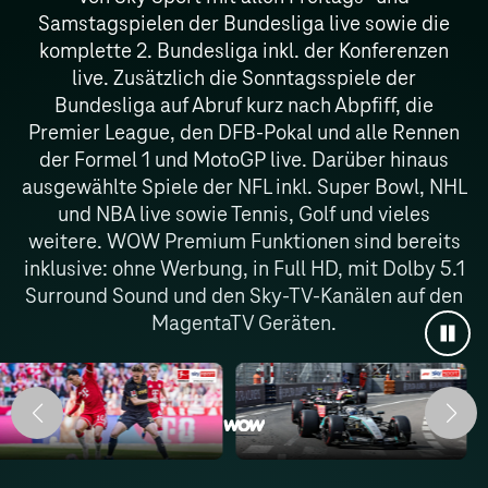
Samstagspielen der Bundesliga live sowie die
komplette 2. Bundesliga inkl. der Konferenzen
live. Zusätzlich die Sonntagsspiele der
Bundesliga auf Abruf kurz nach Abpfiff, die
Premier League, den DFB-Pokal und alle Rennen
der Formel 1 und MotoGP live. Darüber hinaus
ausgewählte Spiele der NFL inkl. Super Bowl, NHL
und NBA live sowie Tennis, Golf und vieles
weitere. WOW Premium Funktionen sind bereits
inklusive: ohne Werbung, in Full HD, mit Dolby 5.1
Surround Sound und den Sky-TV-Kanälen auf den
MagentaTV Geräten.
Anim
anha