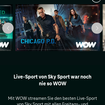
anha
Live-Sport von Sky Sport war noch
nie so WOW
Mit WOW streamen Sie den besten Live-Sport
von Sky Sport mit allen Freitags- und