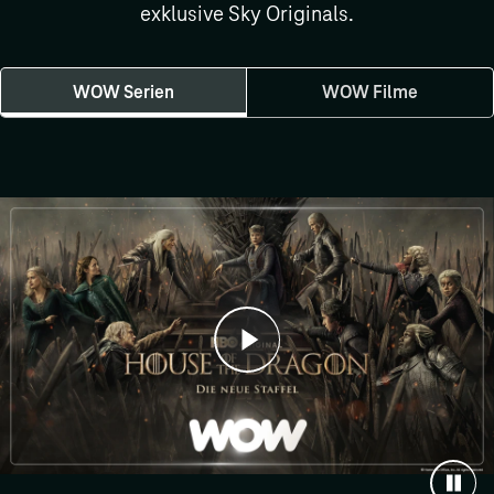
exklusive Sky Originals.
WOW Serien
WOW Filme
Trailer
abspielen
Anim