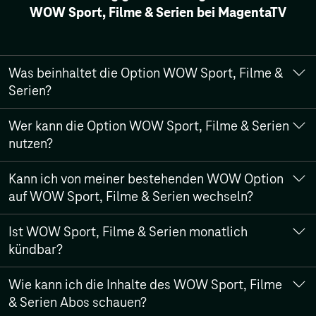
WOW Sport, Filme & Serien bei MagentaTV
Was beinhaltet die Option WOW Sport, Filme &
Serien?
WOW Sport, Filme & Serien umfasst alles von WOW: Der
Wer kann die Option WOW Sport, Filme & Serien
beste Live-Sport von Sky Sport, Blockbuster kurz nach
nutzen?
Kinoausstrahlung, exklusive und preisgekrönte Top-Serien
– WOW Premium dabei immer inklusive.
Sie benötigen einen MagentaTV Tarif oder einen
Kann ich von meiner bestehenden WOW Option
MagentaZuhause Basisvertrag (mind. 12 MBit/s) mit einer
auf WOW Sport, Filme & Serien wechseln?
Vertragslaufzeit von mindestens 12 Monaten.
Ja, ein Wechsel ist nach Ablauf der Mindestvertragslaufzeit
Ist WOW Sport, Filme & Serien monatlich
möglich.
kündbar?
WOW Sport, Filme & Serien wird ausschließlich als
Wie kann ich die Inhalte des WOW Sport, Filme
Jahresoption angeboten und ist erst nach Ablauf der
& Serien Abos schauen?