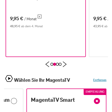
9,95 €
9,95 €
/ Monat
/ 
48,95 €
ab dem 4. Monat
43,95 €
ab de
Wählen Sie Ihr MagentaTV
Entfernen
EMPFEHLUNG
ream
MagentaTV Smart