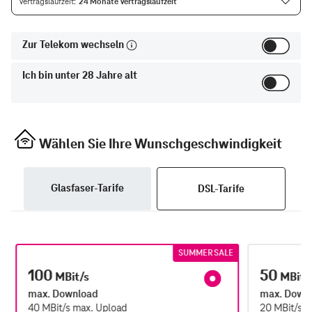
Vertragslaufzeit
24 Monate Vertragslaufzeit
Zur Telekom wechseln
Ich bin unter 28 Jahre alt
Wählen Sie Ihre Wunschgeschwindigkeit
Glasfaser-Tarife
DSL-Tarife
SUMMER SALE
100
50
MBit/s
MBit/
max. Download
max. Down
40
MBit/s
max. Upload
20
MBit/s
m