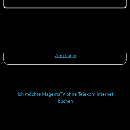
Sie sind bereits Telekom Internet-Kunde? Dann
melden Sie sich bitte an.
Zum Login
Ich möchte MagentaTV ohne Telekom Internet
buchen