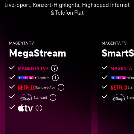
Live-Sport, Konzert-Highlights, Highspeed Internet
& Telefon Flat
MAGENTA TV
MAGENTA TV
MegaStream
SmartS
Folgende
Folgende
Leistungen
Leistungen
Premium
Pr
sind
sind
Standard-Abo
Sta
enthalten
enthalten
Standard
Stan