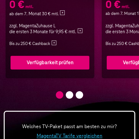
0 €
0 €
mtl.
mtl.
. Monat
ab dem 7. Monat 1
ab dem 7
30 € mtl.
zzgl. MagentaZuhause L
zzgl. MagentaZu
die ersten 3 Monate für 9,95 € mtl.
die ersten 3 Mona
Bis zu 250 € Cashback
Bis zu 250 € Cash
Verfügbarkeit prüfen
Verfüg
Welches TV-Paket passt am besten zu mir?
MagentaTV Tarife vergleichen