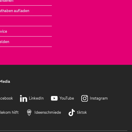
ansehen
uthaben aufladen
vice
elden
 Media
acebook
LinkedIn
YouTube
Instagram
lekom hilft
Ideenschmiede
tiktok