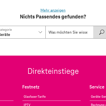
Mehr anzeigen
Nichts Passendes gefunden?
ategorie
Geräte
Direkteinstiege
Festnetz
Service
Glasfaser-Tarife
Geräte-Ser
IPTV
Rechnung 