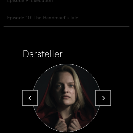
Episode 9: Execution
Episode 10: The Handmaid’s Tale
Darsteller