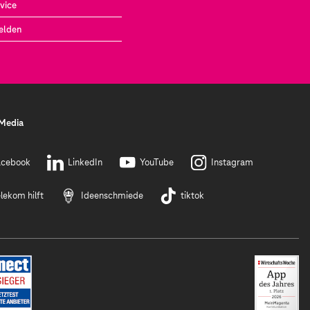
vice
elden
 Media
acebook
LinkedIn
YouTube
Instagram
lekom hilft
Ideenschmiede
tiktok