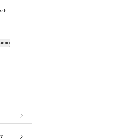
at.
lüsse
n?