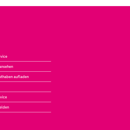
vice
ansehen
uthaben aufladen
vice
elden