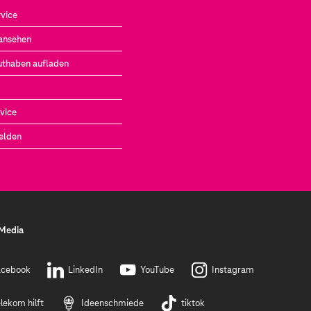
vice
ansehen
uthaben aufladen
vice
elden
 Media
acebook
LinkedIn
YouTube
Instagram
lekom hilft
Ideenschmiede
tiktok