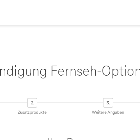
ndigung Fernseh-Optio
Schritt
Schritt
Schritt
Schritt
2.
3.
erfolgreich
fehlerhaft
erfolgreich
fehlerhaft
Zusatzprodukte
Weitere Angaben