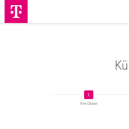
Kü
Schritt
Schritt
1.
erfolgreich
fehlerhaft
Ihre Daten