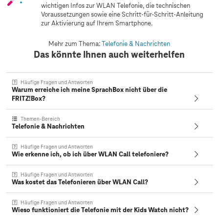
wichtigen Infos zur WLAN Telefonie, die technischen
Voraussetzungen sowie eine Schritt‑für‑Schritt‑Anleitung
zur Aktivierung auf Ihrem Smartphone.
Mehr zum Thema:
Telefonie & Nachrichten
Das könnte Ihnen auch weiterhelfen
Häufige Fragen und Antworten
Warum erreiche ich meine SprachBox nicht über die
FRITZ!Box?
Themen-Bereich
Telefonie & Nachrichten
Häufige Fragen und Antworten
Wie erkenne ich, ob ich über WLAN Call telefoniere?
Häufige Fragen und Antworten
Was kostet das Telefonieren über WLAN Call?
Häufige Fragen und Antworten
Wieso funktioniert die Telefonie mit der Kids Watch nicht?