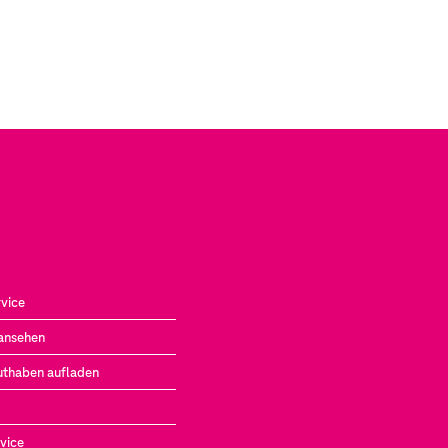
vice
ansehen
uthaben aufladen
vice