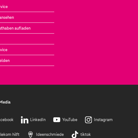
vice
ansehen
uthaben aufladen
vice
elden
 Media
acebook
LinkedIn
YouTube
Instagram
lekom hilft
Ideenschmiede
tiktok