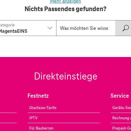
Mehr anzeigen
Nichts Passendes gefunden?
ategorie
MagentaEINS
Direkteinstiege
Festnetz
Service
Glasfaser-Tarife
Geräte-Ser
IPTV
Rechnung 
Für Bauherren
Prepaid-G