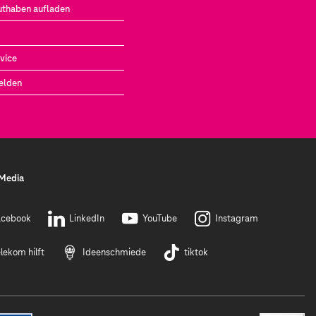
uthaben aufladen
vice
elden
 Media
acebook
LinkedIn
YouTube
Instagram
lekom hilft
Ideenschmiede
tiktok