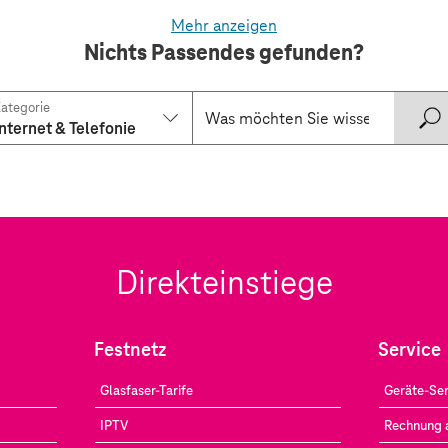
Mehr anzeigen
Nichts Passendes gefunden?
ategorie
Internet & Telefonie
Direkteinstiege
Festnetz
Service
Glasfaser-Tarife
Geräte-Ser
IPTV
Rechnung 