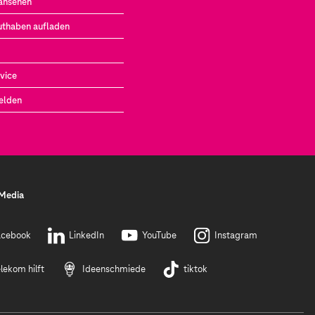
ansehen
uthaben aufladen
vice
elden
 Media
acebook
LinkedIn
YouTube
Instagram
lekom hilft
Ideenschmiede
tiktok