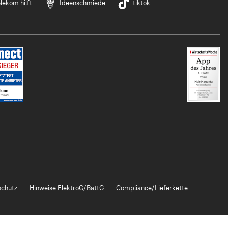
lekom hilft
Ideenschmiede
tiktok
chutz
Hinweise ElektroG/BattG
Compliance/Lieferkette