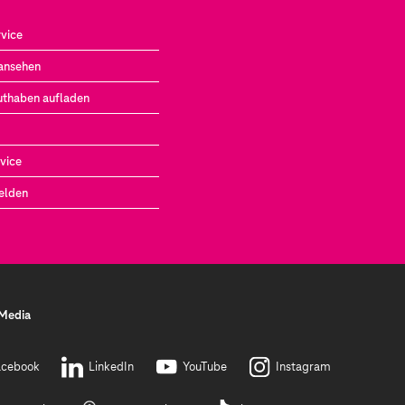
vice
ansehen
uthaben aufladen
vice
elden
 Media
acebook
LinkedIn
YouTube
Instagram