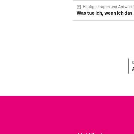
Häufige Fragen und Antwort
Was tue ich, wenn ich da
K