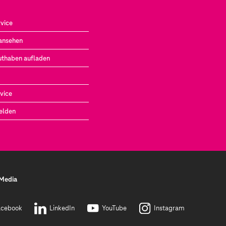
vice
ansehen
uthaben aufladen
vice
elden
 Media
acebook
LinkedIn
YouTube
Instagram