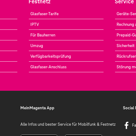
Festnetz
Service
Glasfaser-Tarife
Geräte-Ser
IPTV
Rechnung 
Für Bauherren
Prepaid-G
Umzug
Sicherheit
Verfügbarkeitsprüfung
Rückrufser
Glasfaser-Anschluss
Störung m
MeinMagenta App
Social
Alle Infos und bester Service für Mobilfunk & Festnetz
F