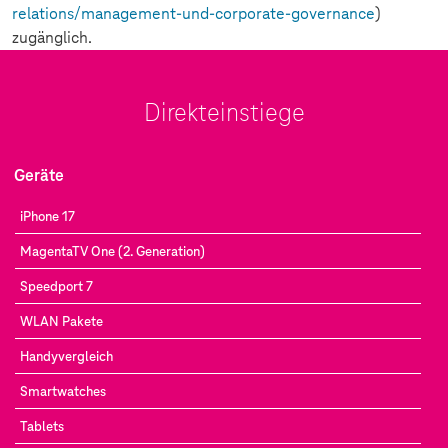
relations/management-und-corporate-governance
)
zugänglich.
Direkteinstiege
Geräte
iPhone 17
MagentaTV One (2. Generation)
Speedport 7
WLAN Pakete
Handyvergleich
Smartwatches
Tablets