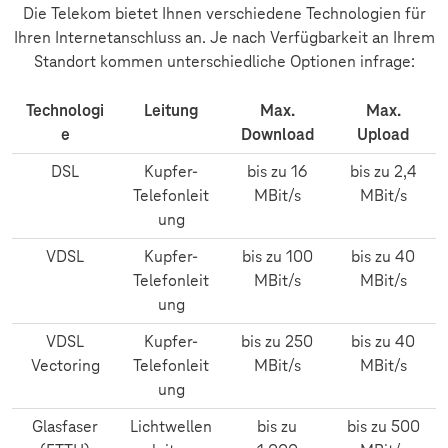
Die Telekom bietet Ihnen verschiedene Technologien für
Ihren Internetanschluss an. Je nach Verfügbarkeit an Ihrem
Standort kommen unterschiedliche Optionen infrage:
Technologi
Leitung
Max.
Max.
e
Download
Upload
DSL
Kupfer-
bis zu 16
bis zu 2,4
Telefonleit
MBit/s
MBit/s
ung
VDSL
Kupfer-
bis zu 100
bis zu 40
Telefonleit
MBit/s
MBit/s
ung
VDSL
Kupfer-
bis zu 250
bis zu 40
Vectoring
Telefonleit
MBit/s
MBit/s
ung
Glasfaser
Lichtwellen
bis zu
bis zu 500