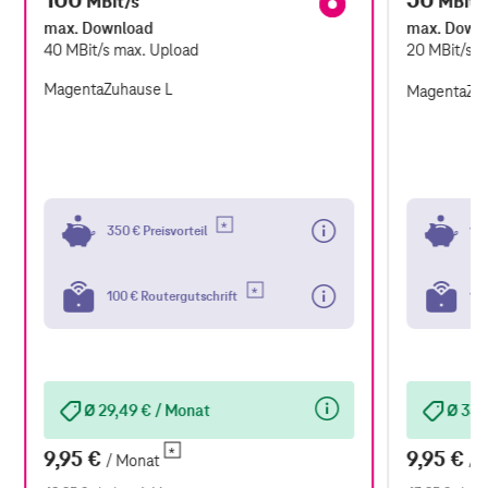
MBit/s
MBit/
max. Download
max. Down
40
MBit/s
max. Upload
20
MBit/s
m
MagentaZuhause L
MagentaZu
350 € Preisvorteil
100
100 € Routergutschrift
100
Ø 29,49 € / Monat
Ø 35,
9,95 €
9,95 €
/ Monat
/ 