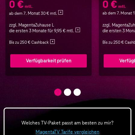
0 €
0 €
mtl.
mtl.
. Monat
ab dem 7. Monat 1
ab dem 7
30 € mtl.
zzgl. MagentaZuhause L
zzgl. MagentaZu
die ersten 3 Monate für 9,95 € mtl.
die ersten 3 Mona
Bis zu 250 € Cashback
Bis zu 250 € Cash
Verfügbarkeit prüfen
Verfüg
Welches TV-Paket passt am besten zu mir?
MagentaTV Tarife vergleichen