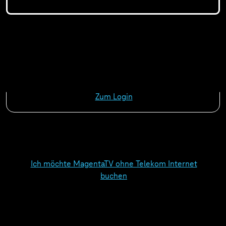
Sie sind bereits Telekom Internet-Kunde? Dann
melden Sie sich bitte an.
Zum Login
Ich möchte MagentaTV ohne Telekom Internet
buchen