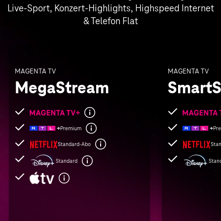
Live-Sport, Konzert-Highlights, Highspeed Internet
& Telefon Flat
MAGENTA TV
MAGENTA TV
MegaStream
SmartS
Folgende
Folgende
Leistungen
Leistungen
Premium
Pr
sind
sind
Standard-Abo
Sta
enthalten
enthalten
Standard
Stan