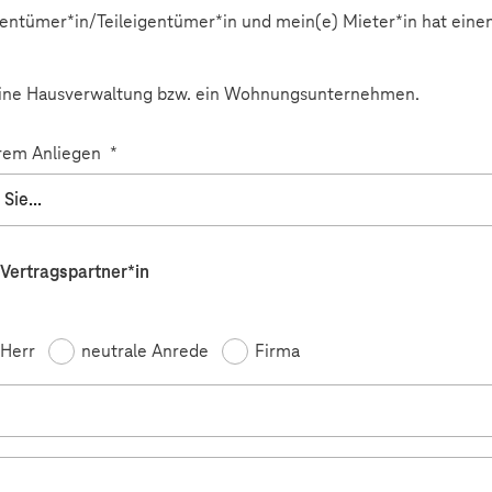
gentümer*in/Teileigentümer*in und mein(e) Mieter*in hat eine
eine Hausverwaltung bzw. ein Wohnungsunternehmen.
rem Anliegen
*
 Vertragspartner*in
feld
Herr
neutrale Anrede
Firma