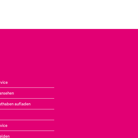
vice
ansehen
uthaben aufladen
vice
elden