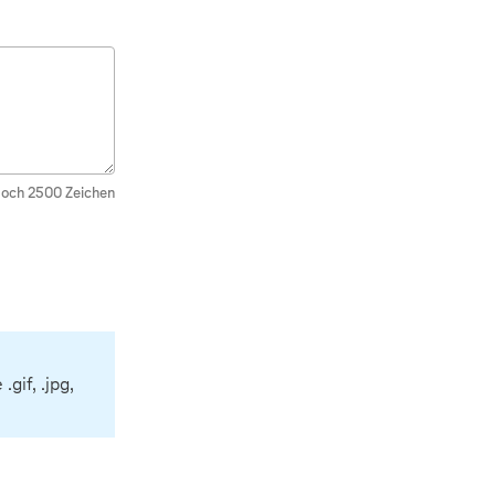
och
2500
Zeichen
gif, .jpg,