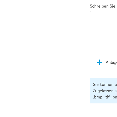
Schreiben Sie
Anlag
Pflichtfeld
Sie können u
Zugelassen s
.bmp, .tif, .p