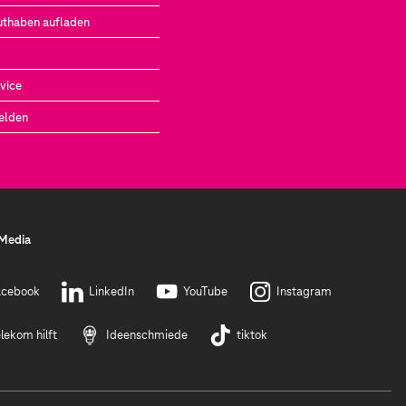
uthaben aufladen
vice
elden
 Media
acebook
LinkedIn
YouTube
Instagram
lekom hilft
Ideenschmiede
tiktok