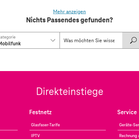
Mehr anzeigen
Nichts Passendes gefunden?
ategorie
Mobilfunk
Direkteinstiege
Festnetz
Service
Glasfaser-Tarife
Geräte-Ser
IPTV
Rechnung 