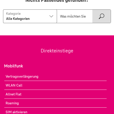
Nichts Passendes gefunden?
Kategorie
Direkteinstiege
Mobilfunk
Vertragsverlängerung
WLAN Call
Allnet Flat
Roaming
SIM aktivieren