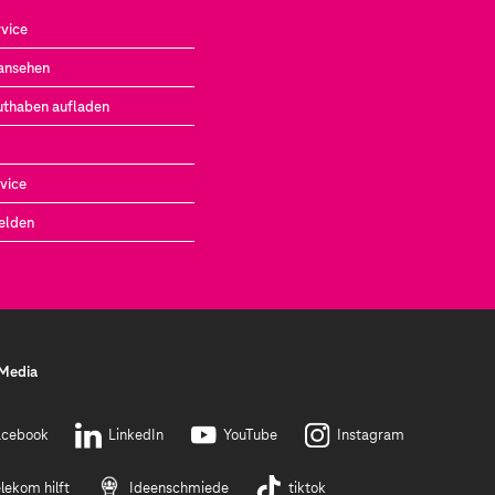
vice
ansehen
uthaben aufladen
vice
elden
 Media
acebook
LinkedIn
YouTube
Instagram
lekom hilft
Ideenschmiede
tiktok