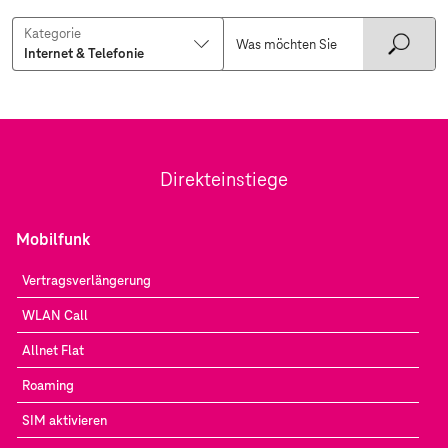
Kategorie
Direkteinstiege
Mobilfunk
Vertragsverlängerung
WLAN Call
Allnet Flat
Roaming
SIM aktivieren