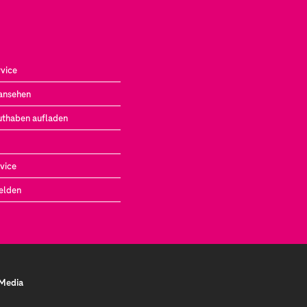
vice
ansehen
uthaben aufladen
vice
elden
 Media