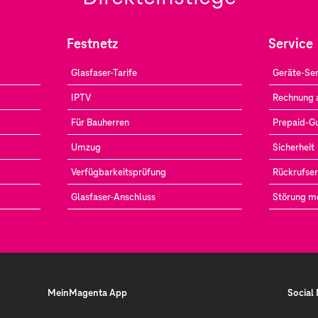
Festnetz
Service
Glasfaser-Tarife
Geräte-Ser
IPTV
Rechnung 
Für Bauherren
Prepaid-G
Umzug
Sicherheit
Verfügbarkeitsprüfung
Rückrufser
Glasfaser-Anschluss
Störung m
MeinMagenta App
Social