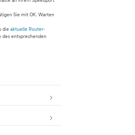
aste an Ihrem Speedport
ätigen Sie mit OK. Warten
s die
aktuelle Router-
n
des entsprechenden