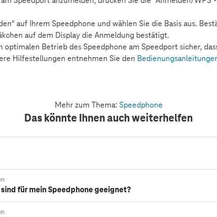
am Speedport anzumelden, drücken Sie die "Anmelden/WPS"-T
en" auf Ihrem Speedphone und wählen Sie die Basis aus. Best
Häkchen auf dem Display die Anmeldung bestätigt.
nen optimalen Betrieb des Speedphone am Speedport sicher, das
eitere Hilfestellungen entnehmen Sie den
Bedienungsanleitunge
Mehr zum Thema:
Speedphone
Das könnte Ihnen auch weiterhelfen
en
sind für mein Speedphone geeignet?
en