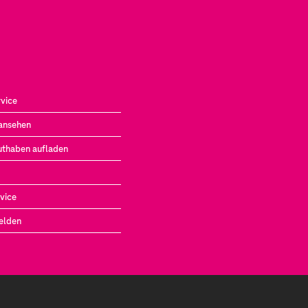
vice
ansehen
uthaben aufladen
vice
elden