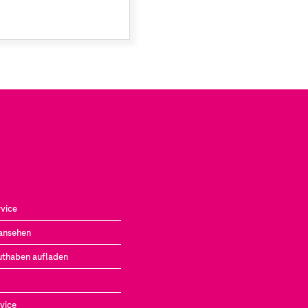
vice
ansehen
uthaben aufladen
vice