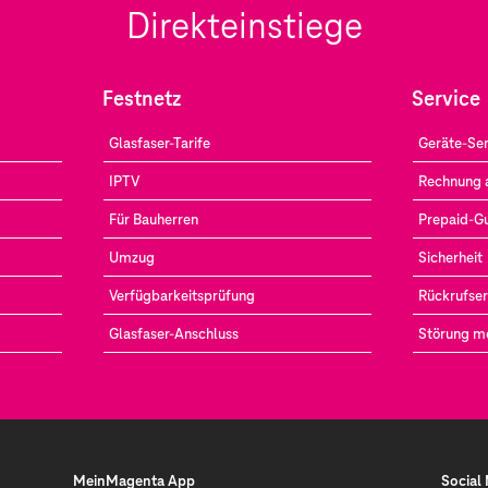
Direkteinstiege
Festnetz
Service
Glasfaser-Tarife
Geräte-Ser
IPTV
Rechnung 
Für Bauherren
Prepaid-G
Umzug
Sicherheit
Verfügbarkeitsprüfung
Rückrufser
Glasfaser-Anschluss
Störung m
MeinMagenta App
Social