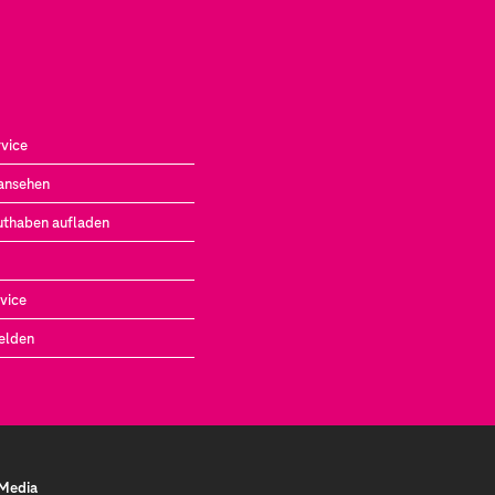
vice
ansehen
uthaben aufladen
vice
elden
 Media