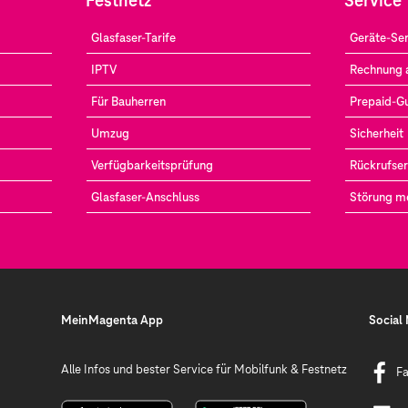
Festnetz
Service
Glasfaser-Tarife
Geräte-Ser
IPTV
Rechnung 
Für Bauherren
Prepaid-G
Umzug
Sicherheit
Verfügbarkeitsprüfung
Rückrufser
Glasfaser-Anschluss
Störung m
MeinMagenta App
Social
Alle Infos und bester Service für Mobilfunk & Festnetz
F