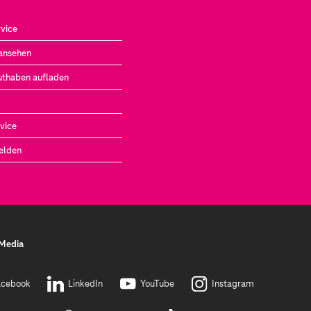
vice
ansehen
uthaben aufladen
vice
elden
 Media
acebook
LinkedIn
YouTube
Instagram