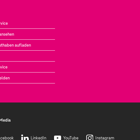
vice
ansehen
uthaben aufladen
vice
elden
 Media
acebook
LinkedIn
YouTube
Instagram