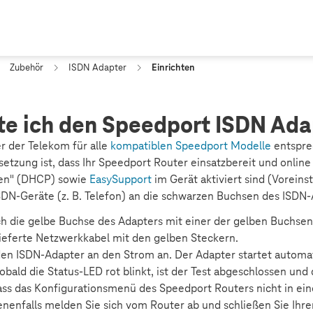
Zubehör
ISDN Adapter
Einrichten
te ich den Speedport ISDN Ada
 der Telekom für alle
kompatiblen Speedport Modelle
entspre
setzung ist, dass Ihr Speedport Router einsatzbereit und online 
hen" (DHCP) sowie
EasySupport
im Gerät aktiviert sind (Voreins
ISDN-Geräte (z. B. Telefon) an die schwarzen Buchsen des ISDN-
h die gelbe Buchse des Adapters mit einer der gelben Buchsen
lieferte Netzwerkkabel mit den gelben Steckern.
 den ISDN-Adapter an den Strom an. Der Adapter startet automa
bald die Status-LED rot blinkt, ist der Test abgeschlossen und 
 dass das Konfigurationsmenü des Speedport Routers nicht in e
enenfalls melden Sie sich vom Router ab und schließen Sie Ihre