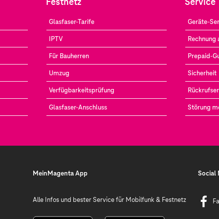
Festnetz
Service
Glasfaser-Tarife
Geräte-Ser
IPTV
Rechnung 
Für Bauherren
Prepaid-G
Umzug
Sicherheit
Verfügbarkeitsprüfung
Rückrufser
Glasfaser-Anschluss
Störung m
MeinMagenta App
Social
Alle Infos und bester Service für Mobilfunk & Festnetz
F