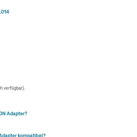
.014
h verfügbar).
SDN Adapter?
 Adapter kompatibel?