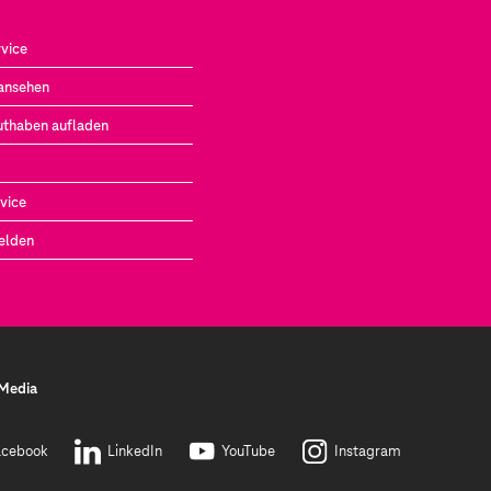
vice
ansehen
uthaben aufladen
vice
elden
 Media
acebook
LinkedIn
YouTube
Instagram