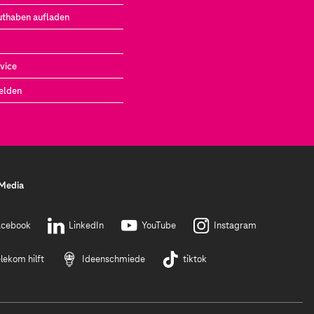
uthaben aufladen
vice
elden
 Media
acebook
LinkedIn
YouTube
Instagram
lekom hilft
Ideenschmiede
tiktok