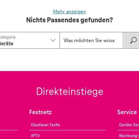
Mehr anzeigen
Nichts Passendes gefunden?
ategorie
Geräte
Direkteinstiege
Festnetz
Service
Glasfaser-Tarife
Geräte-Ser
IPTV
Rechnung 