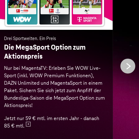
Paket. Sichern Sie sich jetzt zum Anpfiff der
Auße
Bundesliga-Saison die MegaSport Option zum
mobi
Aktionspreis!
von 
Buch
Jetzt nur 59 € mtl. im ersten Jahr - danach
best
85 € mtl.
Nur 
erst
Zur MegaSport Option
Zum 