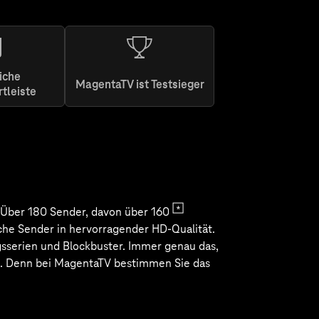
iche
MagentaTV ist Testsieger
rtleiste
ginal &
onalen
sten von
Konzert-
bei.