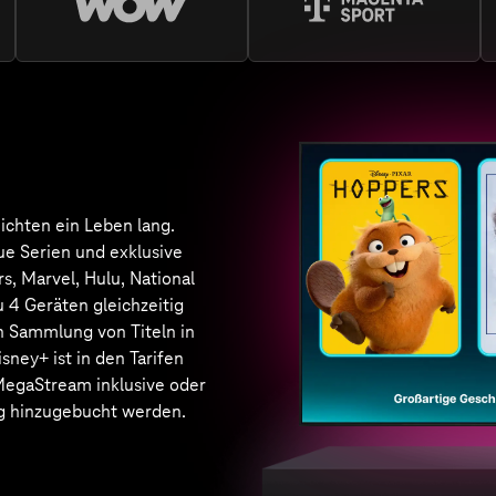
an preisgekrönten Serien,
nd Dokus aus aller Welt. Ob
ause oder unterwegs. Netflix
en Tarifen MagentaTV
ream und MagentaTV
eam inklusive oder kann
 als Monats- oder 12-Monats-
hrem bestehenden Tarif
bucht werden. Sie haben
ein bestehendes Netflix Abo?
Netflix bei MagentaTV
 Streaming-Dienste & Partner
lle Angebote bei Mage