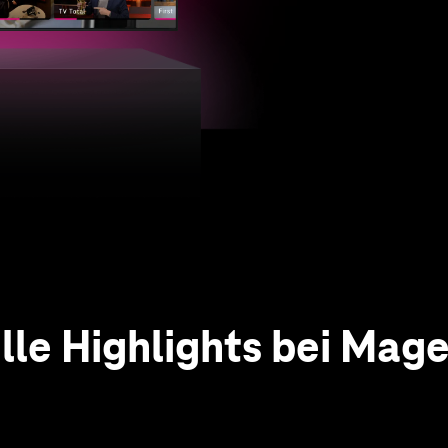
Zu MagentaTV+
lle Highlights bei Mag
 das vielfältige Angeb