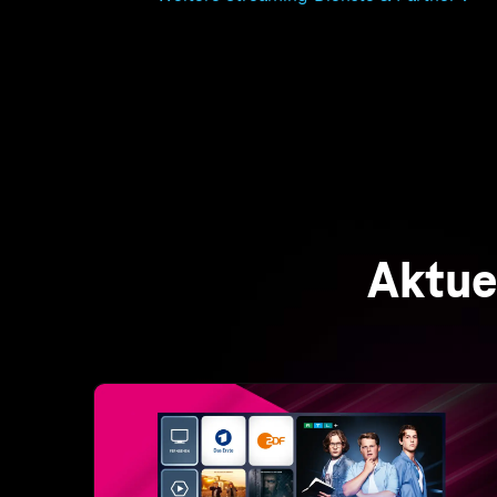
Unterhaltung für die ganze Familie
MagentaTV Smart
MagentaTV und ausgezeichnetes Telekom
Internet vereint: 160+ HD-Sender, kostenlose
Filme & Serien, und RTL+ Premium inklusive!