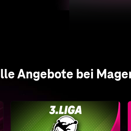
Alle Spiele der 3. Liga live
Nur bei MagentaSport
Erleben Sie alle Spiele live und in HD sowie
alle Highlights und Wiederholungen nach
Abpfiff auch auf Abruf – an jedem Spieltag