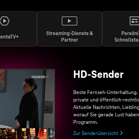
Streaming-Dienste &
Persönl
entaTV+
Partner
Schnellsta
MagentaTV+
Von Action bis Drama. Von Ori
Exclusives
bis zu internati
Top-Serien & Filmen, dem Be
ARD & ZDF sowie Live-Sport, 
Highlights. Alles inklusive. Bei
MagentaTV ist das + immer da