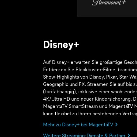
Auswahl 
Filmen u
für zu H
ist in d
SmartSt
MegaStr
flexibel
Abo zu I
hinzuge
bereits 
Mehr zu 
Weitere
Aktue