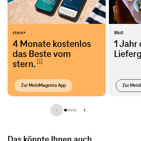
stern+
Wolt
4 Monate kostenlos
1 Jahr
das Beste vom
Liefer
stern.
Zur MeinMagenta App
Zur Mei
Das könnte Ihnen auch