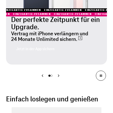
EINZIGARTIG ZUSAMMEN
EINZIGARTIG ZUSAMMEN
EINZIGARTIG ZU
SAMMEN
EINZIGARTIG ZUSAMMEN
EINZIGARTIG ZUSAMMEN
EINZIGART
Der perfekte Zeitpunkt für ein
Upgrade.
Vertrag mit iPhone verlängern und
24 Monate Unlimited
sichern.
Jetzt in der App sichern
Einfach loslegen und genießen