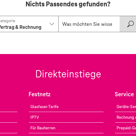
Nichts Passendes gefunden?
ategorie
Vertrag & Rechnung
Direkteinstiege
Festnetz
Service
Glasfaser-Tarife
Geräte-Ser
IPTV
Rechnung 
Für Bauherren
Prepaid-G