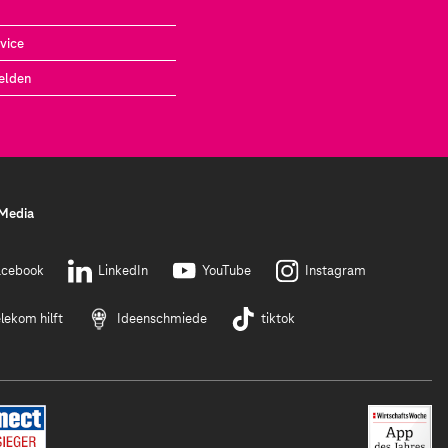
vice
elden
 Media
acebook
LinkedIn
YouTube
Instagram
lekom hilft
Ideenschmiede
tiktok