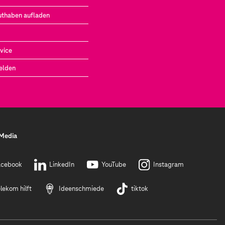
uthaben aufladen
vice
elden
 Media
acebook
LinkedIn
YouTube
Instagram
lekom hilft
Ideenschmiede
tiktok