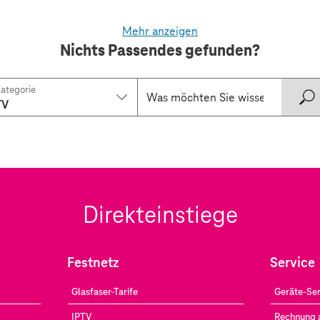
Mehr anzeigen
Nichts Passendes gefunden?
ategorie
TV
Direkteinstiege
Festnetz
Service
Glasfaser-Tarife
Geräte-Ser
IPTV
Rechnung 