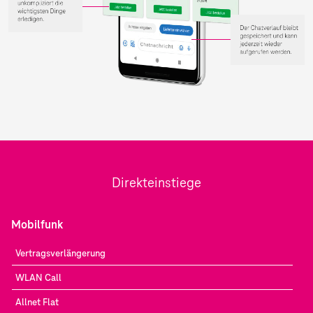
Direkteinstiege
Mobilfunk
Vertragsverlängerung
WLAN Call
Allnet Flat