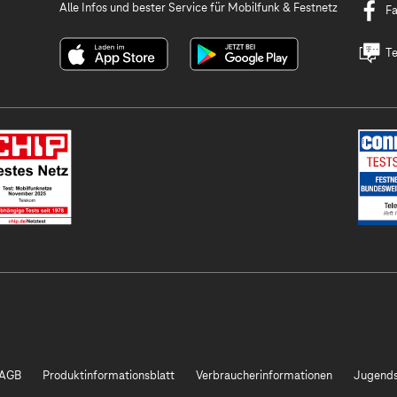
Alle Infos und bester Service für Mobilfunk & Festnetz
F
Te
AGB
Produktinformationsblatt
Verbraucherinformationen
Jugends