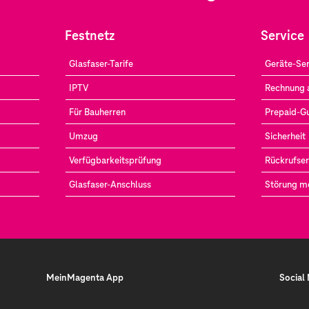
Festnetz
Service
Glasfaser-Tarife
Geräte-Ser
IPTV
Rechnung 
Für Bauherren
Prepaid-G
Umzug
Sicherheit
Verfügbarkeitsprüfung
Rückrufser
Glasfaser-Anschluss
Störung m
MeinMagenta App
Social