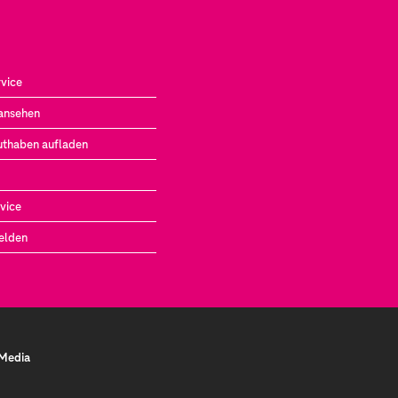
vice
ansehen
uthaben aufladen
vice
elden
 Media